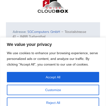
Adresse:
SGComputers GmbH
– Tösstalstrasse
41 – 8488 Turbenthal
Phone:
052 383 23 32 |
Handelsregister:
CHE-
We value your privacy
110.571.51
We use cookies to enhance your browsing experience, serve
swisscloudbox.ch ist eine Dienstleistung der
personalized ads or content, and analyze our traffic. By
SGComputers GmbH
clicking "Accept All", you consent to our use of cookies.
Impressum
AGB
Accept All
Customize
Reject All